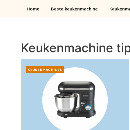
Ga
Home
Beste keukenmachine
Keukenma
naar
de
inhoud
Keukenmachine ti
KEUKENMACHINES