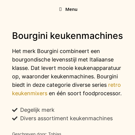
Ga
Menu
naar
de
inhoud
Bourgini keukenmachines
Het merk Bourgini combineert een
bourgondische levensstijl met Italiaanse
klasse. Dat levert mooie keukenapparatuur
op, waaronder keukenmachines. Bourgini
biedt in deze categorie diverse series
retro
keukenmixers
en één soort foodprocessor.
Degelijk merk
Divers assortiment keukenmachines
Geschreven door: Tobias