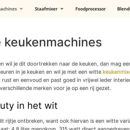
achines
Staafmixer
Foodprocessor
Blend
e keukenmachines
n wil je dit doortrekken naar de keuken, dan mag ee
leuren in je keuken en wil je met een witte
keukenmix
 rust en eenvoud en past goed in vrijwel ieder interi
erschillende merken voor je op een rij gezet.
uty in het wit
t rijtje ontbreken, want ook hiervan is een witte vari
at: 4,8 liter mengkom, 315 watt direct aangedreven