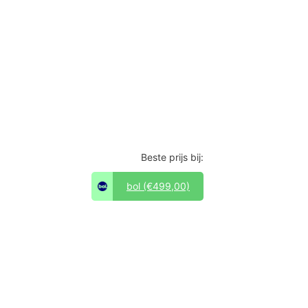
Beste prijs bij:
bol
(€499,00)