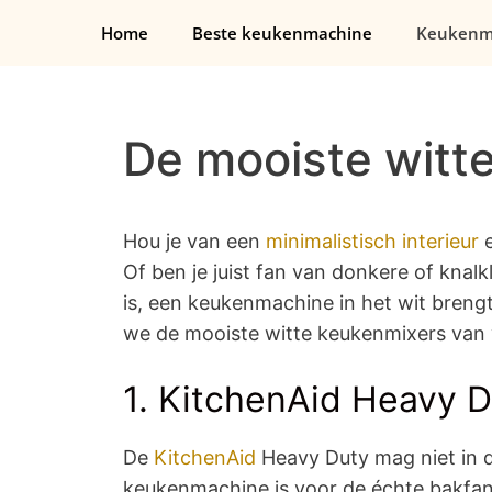
Ga
Home
Beste keukenmachine
Keukenm
naar
de
inhoud
De mooiste witt
Hou je van een
minimalistisch interieur
e
Of ben je juist fan van donkere of knalk
is, een keukenmachine in het wit brengt
we de mooiste witte keukenmixers van v
1. KitchenAid Heavy D
De
KitchenAid
Heavy Duty mag niet in di
keukenmachine is voor de échte bakfana