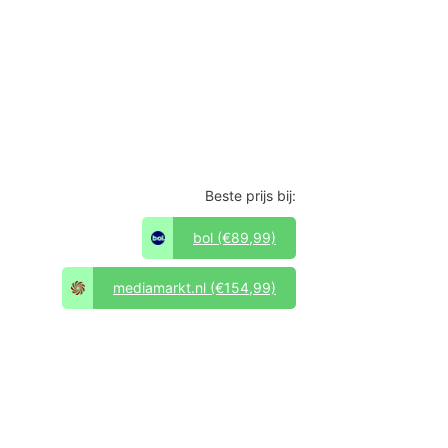
Beste prijs bij:
bol
(€89,99)
mediamarkt.nl
(€154,99)