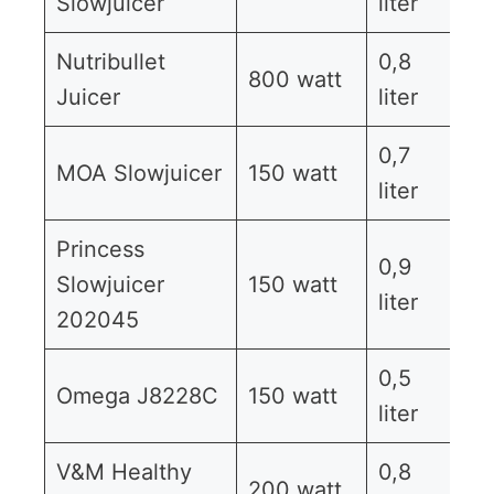
Slowjuicer
liter
Nutribullet
0,8
800 watt
B
Juicer
liter
0,7
MOA Slowjuicer
150 watt
B
liter
Princess
0,9
Slowjuicer
150 watt
B
liter
202045
0,5
Omega J8228C
150 watt
B
liter
V&M Healthy
0,8
200 watt
B