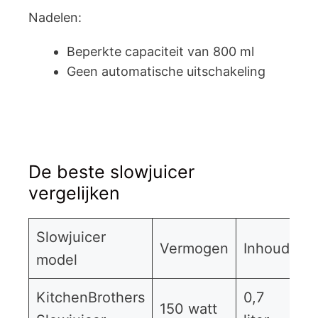
Nadelen:
Beperkte capaciteit van 800 ml
Geen automatische uitschakeling
De beste slowjuicer
vergelijken
Slowjuicer
B
Vermogen
Inhoud
model
k
KitchenBrothers
0,7
150 watt
B