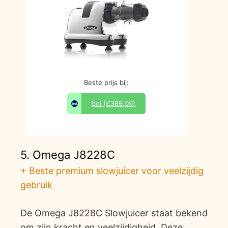
Beste prijs bij:
bol
(€399,00)
5. Omega J8228C
+ Beste premium slowjuicer voor veelzijdig
gebruik
De Omega J8228C Slowjuicer staat bekend
om zijn kracht en veelzijdigheid. Deze