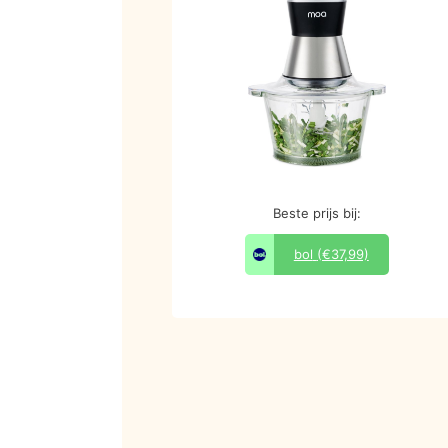
Beste prijs bij:
bol
(€37,99)