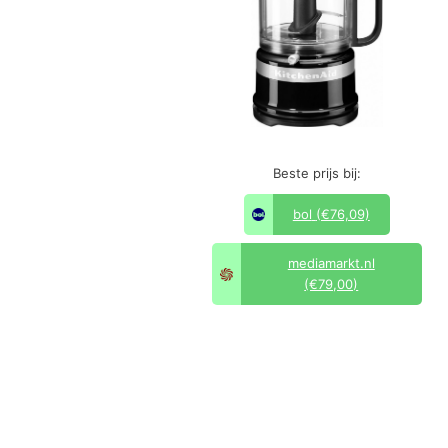
Beste prijs bij:
bol
(€76,09)
mediamarkt.nl
(€79,00)