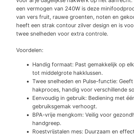
voor al je dagelijkse hakwerk op het aanrecht
een vermogen van 240W is deze minifoodproc
van vers fruit, rauwe groenten, noten en geko
heeft een strak contour zilver design en is vo
twee snelheden voor extra controle.
Voordelen:
Handig formaat: Past gemakkelijk op elk 
tot middelgrote hakklussen.
Twee snelheden en Pulse-functie: Geeft 
hakproces, handig voor verschillende s
Eenvoudig in gebruik: Bediening met éé
gebruiksgemak verhoogt.
BPA-vrije mengkom: Veilig voor gezondh
handgreep.
Roestvrijstalen mes: Duurzaam en effecti