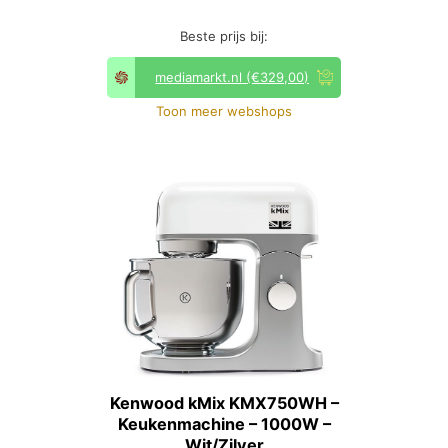
Beste prijs bij:
mediamarkt.nl
(€329,00)
Toon meer webshops
Kenwood kMix KMX750WH –
Keukenmachine – 1000W –
Wit/Zilver