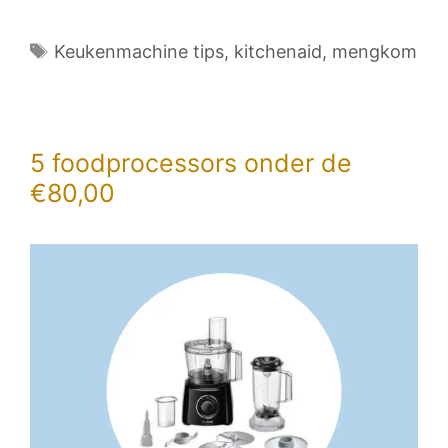
Tags
Keukenmachine tips
,
kitchenaid
,
mengkom
5 foodprocessors onder de
€80,00