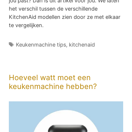
jou past? Dan is dit artikel voor jou. We laten
het verschil tussen de verschillende
KitchenAid modellen zien door ze met elkaar
te vergelijken.
Tags
Keukenmachine tips
,
kitchenaid
Hoeveel watt moet een
keukenmachine hebben?