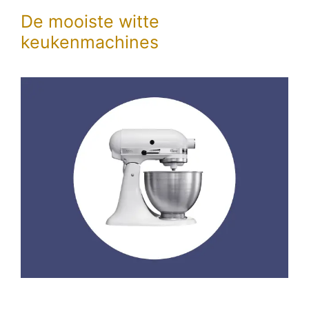
De mooiste witte
keukenmachines